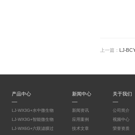
上一篇：
LJ-
产品中心
新闻中心
关于我们
LJ-WX3G+水中微生物
新闻资讯
公司简介
膜过滤装置
LJ-WX3G+智能微生物
应用案例
视频中心
限度仪
LJ-WX6G+六联滤膜过
技术文章
荣誉资质