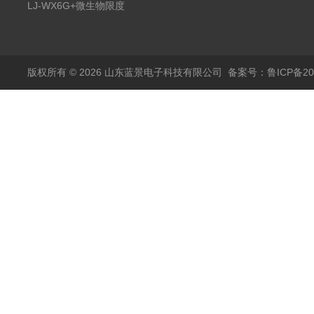
滤器
LJ-WX6G+微生物限度
仪
版权所有 © 2026 山东蓝景电子科技有限公司
备案号：鲁ICP备200