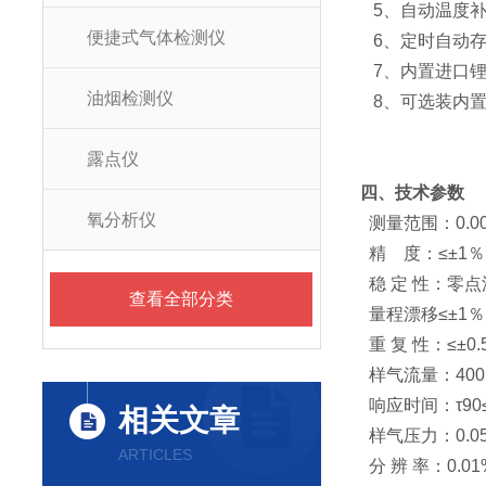
5、自动温度补
便捷式气体检测仪
6、定时自动存
7、内置进口锂
油烟检测仪
8、可选装内置
露点仪
四、技术参数
氧分析仪
测量范围：0.00～1
精 度：≤±1％
稳 定 性：零点漂
查看全部分类
量程漂移≤±1％F
重 复 性：≤±0.
样气流量：400m
响应时间：τ90
相关文章
样气压力：0.05
ARTICLES
分 辨 率：0.01