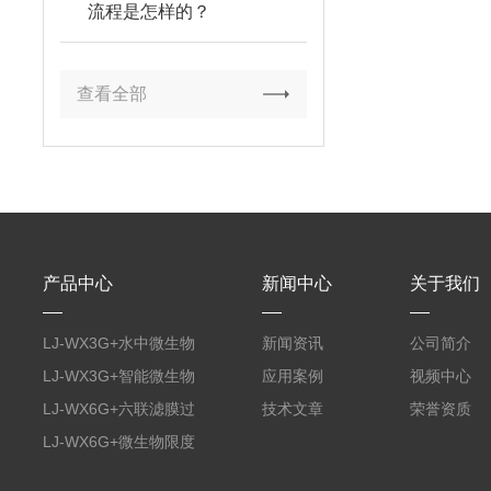
流程是怎样的？
查看全部
产品中心
新闻中心
关于我们
LJ-WX3G+水中微生物
新闻资讯
公司简介
膜过滤装置
LJ-WX3G+智能微生物
应用案例
视频中心
限度仪
LJ-WX6G+六联滤膜过
技术文章
荣誉资质
滤器
LJ-WX6G+微生物限度
仪