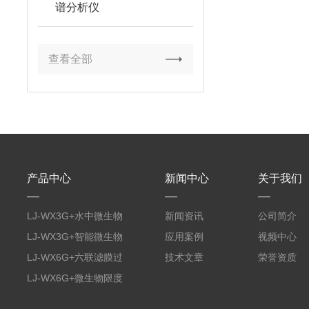
谱分析仪
查看全部
产品中心
新闻中心
关于我们
LJ-WX3G+水中微生物
新闻资讯
公司简介
膜过滤装置
LJ-WX3G+智能微生物
应用案例
视频中心
限度仪
LJ-WX6G+六联滤膜过
技术文章
荣誉资质
滤器
LJ-WX6G+微生物限度
仪