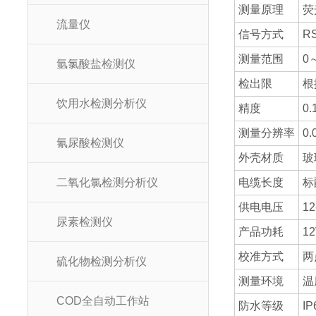
测量原理
荧
流量仪
信号方式
R
测量范围
0
氩氯酸盐检测仪
检出限
根
饮用水检测分析仪
精度
0.
测量分辨率
0.
氰尿酸检测仪
外壳材质
玻
二氧化氯检测分析仪
电缆长度
标
供电电压
1
尿素检测仪
产品功耗
1
校准方式
两
硫化物检测分析仪
测量环境
温
COD全自动工作站
防水等级
IP