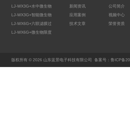
LJ-WX3G+水中微生物
新闻资讯
公司简介
膜过滤装置
LJ-WX3G+智能微生物
应用案例
视频中心
限度仪
LJ-WX6G+六联滤膜过
技术文章
荣誉资质
滤器
LJ-WX6G+微生物限度
仪
版权所有 © 2026 山东蓝景电子科技有限公司
备案号：鲁ICP备200