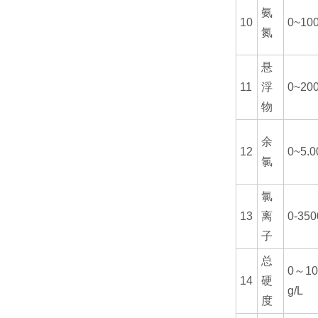
氨
10
0~100
氮
悬
11
浮
0~20
物
余
12
0~5.0
氯
氯
13
离
0-350
子
总
0～10
14
硬
g/L
度