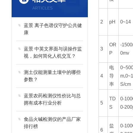
ARTICLES
2
pH
0~1
蓝景 离子色谱仪守护公共健
康
OR
-150
蓝景 中英文界面与误操作监
3
P
0mv
视，如何简化人机交互？
电
0~50
测土仪能测量土壤中的哪些
4
导
m,0~
参数？
率
S/cm
蓝景农药检测仪性价比与总
TD
0-10
拥有成本行业分析
5
S
0-200
食品火碱检测仪的产品厂家
盐
0-10
排行榜
6