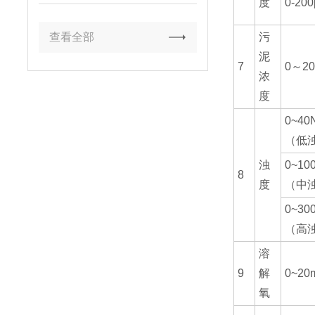
度
0-200
查看全部
污
泥
7
0～20
浓
度
0~40
（低
浊
0~10
8
度
（中
0~30
（高
溶
9
解
0~20
氧