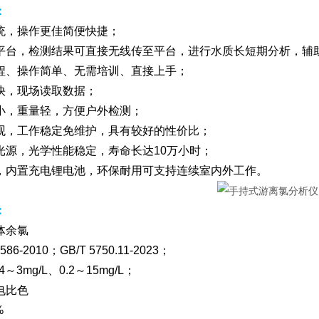
：
统，操作更佳简便快捷；
平台，检测结果可直接无线传至平台，进行水质长短期分析，辅
程、操作简单、无需培训、直接上手；
快，现场读取数据；
小，重量轻，方便户外检测；
观，工作稳定免维护，具有较好的性价比；
光源，光学性能稳定，寿命长达10万小时；
，内置充电锂电池，环保耐用可支持连续室内外工作。
：
体余氯
6-2010；GB/T 5750.11-2023；
～3mg/L、0.2～15mg/L；
电比色
%