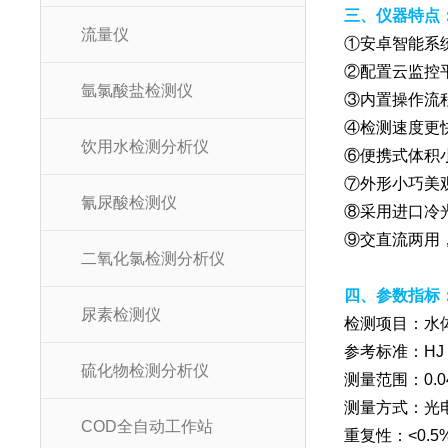
三、仪器特点
流量仪
①安卓智能系
②配置云监控
氩氯酸盐检测仪
③内置操作流
④检测速度更
饮用水检测分析仪
⑥便携式体积
⑦外形小巧美
氰尿酸检测仪
⑧采用进口冷
⑨交直流两用
二氧化氯检测分析仪
四、参数指标
尿素检测仪
检测项目：水
参考标准：HJ 58
硫化物检测分析仪
测量范围：0.04
测量方式：光
COD全自动工作站
重复性：<0.5