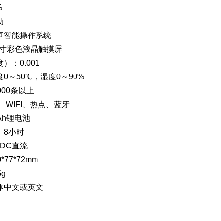
%
动
卓智能操作系统
5寸彩色液晶触摸屏
）：0.001
0～50℃，湿度0～90%
000条以上
C、WIFI、热点、蓝牙
Ah锂电池
：8小时
/DC直流
77*72mm
g
体中文或英文