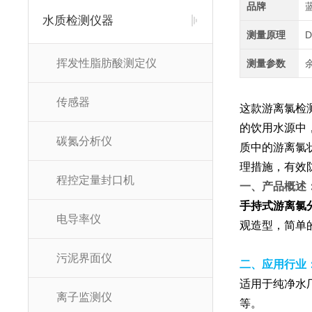
品牌
水质检测仪器
测量原理
挥发性脂肪酸测定仪
测量参数
传感器
这款游离氯检
的饮用水源中，
碳氮分析仪
质中的游离氯
理措施，有效
程控定量封口机
一、产品概述
手持式游离氯
电导率仪
观造型，简单
污泥界面仪
二、应用行业
适用于纯净水
离子监测仪
等。