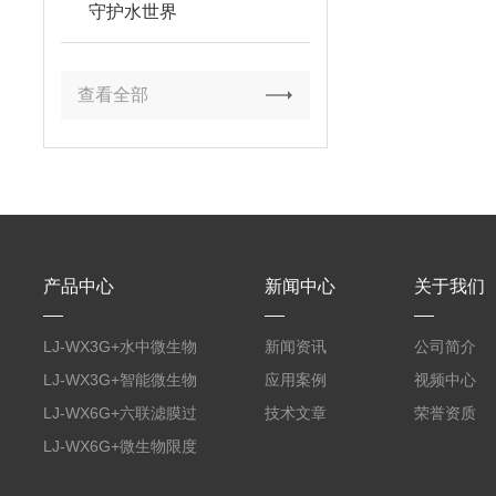
守护水世界
查看全部
产品中心
新闻中心
关于我们
LJ-WX3G+水中微生物
新闻资讯
公司简介
膜过滤装置
LJ-WX3G+智能微生物
应用案例
视频中心
限度仪
LJ-WX6G+六联滤膜过
技术文章
荣誉资质
滤器
LJ-WX6G+微生物限度
仪