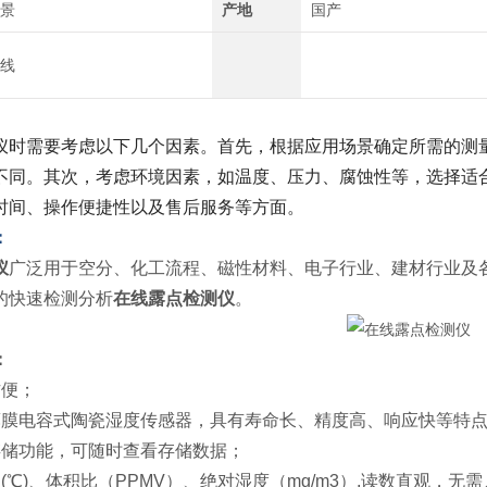
景
产地
国产
线
仪时需要考虑以下几个因素。首先，根据应用场景确定所需的测
不同。其次，考虑环境因素，如温度、压力、腐蚀性等，选择适
时间、操作便捷性以及售后服务等方面。
：
仪
广泛用于空分、化工流程、磁性材料、电子行业、建材行业及
的快速检测分析
在线露点检测仪
。
：
方便；
薄膜电容式陶瓷湿度传感器，具有寿命长、精度高、响应快等特
存储功能，可随时查看存储数据；
(℃)、体积比（PPMV）、绝对湿度（mg/m3）,读数直观，无