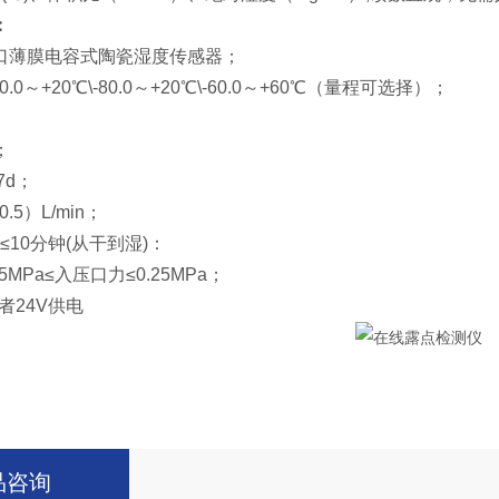
：
口薄膜电容式陶瓷湿度传感器；
.0～+20℃\-80.0～+20℃\-60.0～+60℃（量程可选择）；
；
7d；
.5）L/min；
≤10分钟(从干到湿)
：
5MPa≤入压口力≤0.25MPa；
者24V供电
品咨询