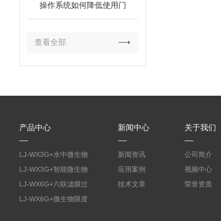
操作系统如何降低使用门
槛？
查看全部
产品中心
新闻中心
关于我们
LJ-WX3G+水中微生物
新闻资讯
公司简介
膜过滤装置
LJ-WX3G+智能微生物
应用案例
视频中心
限度仪
LJ-WX6G+六联滤膜过
技术文章
荣誉资质
滤器
LJ-WX6G+微生物限度
仪