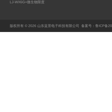
滤器
LJ-WX6G+微生物限度
仪
版权所有 © 2026 山东蓝景电子科技有限公司
备案号：鲁ICP备200