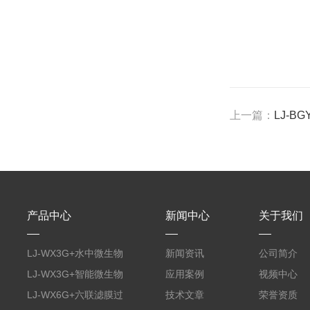
上一篇：
LJ-
产品中心
新闻中心
关于我们
LJ-WX3G+水中微生物
新闻资讯
公司简介
膜过滤装置
LJ-WX3G+智能微生物
应用案例
视频中心
限度仪
LJ-WX6G+六联滤膜过
技术文章
荣誉资质