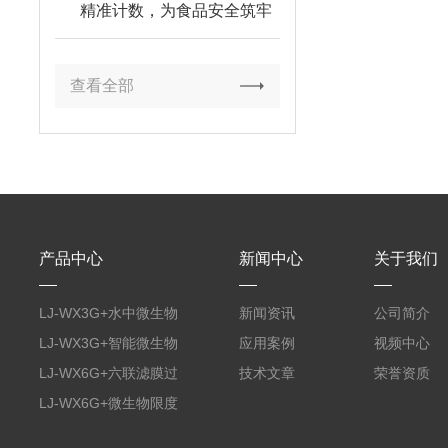
精准计数，为食品安全筑牢
防线
查看全部
产品中心
新闻中心
关于我们
LJ-WX3G+水中微生物
新闻资讯
公司简介
膜过滤装置
LJ-WX3G+智能微生物
应用案例
视频中心
限度仪
LJ-WX6G+六联滤膜过
技术文章
荣誉资质
滤器
LJ-WX6G+微生物限度
仪