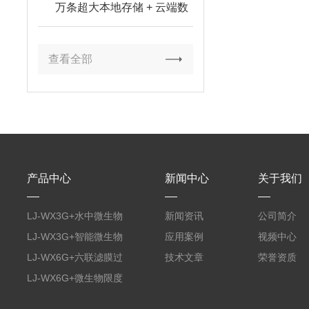
万条超大本地存储 + 云端数
据平台双备份
查看全部
产品中心
新闻中心
关于我们
LJ-WX3G+水中微生物
新闻资讯
公司简介
膜过滤装置
LJ-WX3G+智能微生物
应用案例
视频中心
限度仪
LJ-WX6G+六联滤膜过
技术文章
荣誉资质
滤器
LJ-WX6G+微生物限度
仪