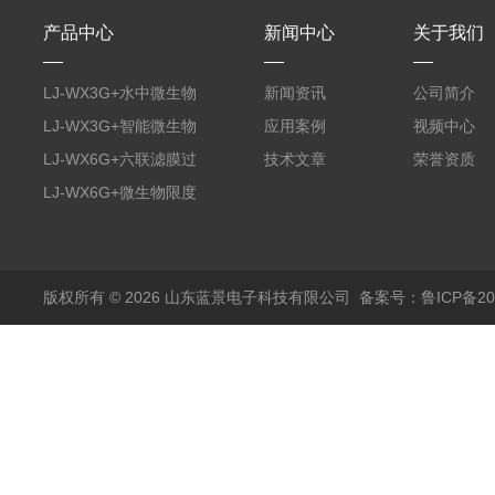
产品中心
新闻中心
关于我们
LJ-WX3G+水中微生物
新闻资讯
公司简介
膜过滤装置
LJ-WX3G+智能微生物
应用案例
视频中心
限度仪
LJ-WX6G+六联滤膜过
技术文章
荣誉资质
滤器
LJ-WX6G+微生物限度
仪
版权所有 © 2026 山东蓝景电子科技有限公司
备案号：鲁ICP备200