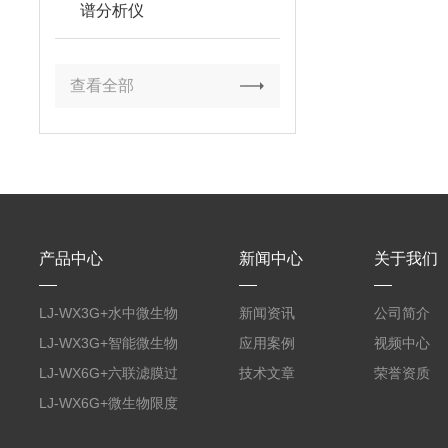
谱分析仪
查看全部
产品中心
新闻中心
关于我们
LJ-WX3G+水中微生物
新闻资讯
公司简介
膜过滤装置
LJ-WX3G+智能微生物
应用案例
视频中心
限度仪
LJ-WX6G+六联滤膜过
技术文章
荣誉资质
滤器
LJ-WX6G+微生物限度
仪