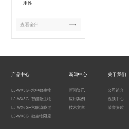
用性
查看全部
产品中心
新闻中心
关于我们
LJ-WX3G+水中微生物
新闻资讯
公司简介
膜过滤装置
LJ-WX3G+智能微生物
应用案例
视频中心
限度仪
LJ-WX6G+六联滤膜过
技术文章
荣誉资质
滤器
LJ-WX6G+微生物限度
仪