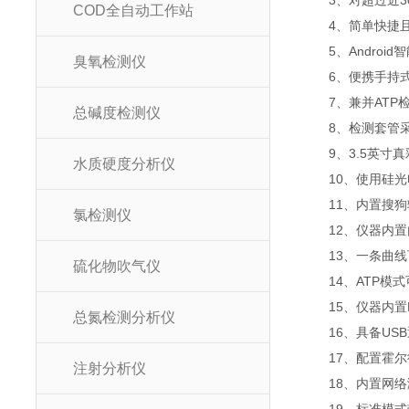
3、对超过近30
COD全自动工作站
4、简单快捷且灵
5、Androi
臭氧检测仪
6、便携手持式
7、兼并ATP检
总碱度检测仪
8、检测套管采
9、3.5英寸真
水质硬度分析仪
10、使用硅光
11、内置搜狗
氯检测仪
12、仪器内置内
13、一条曲线可
硫化物吹气仪
14、ATP模式
15、仪器内置R
总氮检测分析仪
16、具备USB
17、配置霍尔德
注射分析仪
18、内置网络