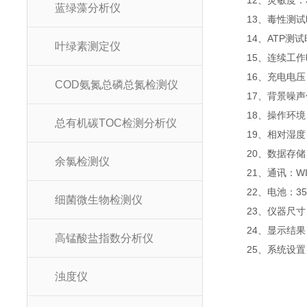
12、灵敏度：相
蓝绿藻分析仪
13、毒性测试时
14、ATP测试
叶绿素测定仪
15、连续工作时
16、充电电压：2
COD氨氮总磷总氮检测仪
17、背景噪声值：
18、操作环境：存
总有机碳TOC检测分析仪
19、相对湿度：3
20、数据存储：
余氯检测仪
21、通讯：WIF
22、电池：350
细菌微生物检测仪
23、仪器尺寸：1
24、显示结果：
高锰酸盐指数分析仪
25、系统设置：
浊度仪