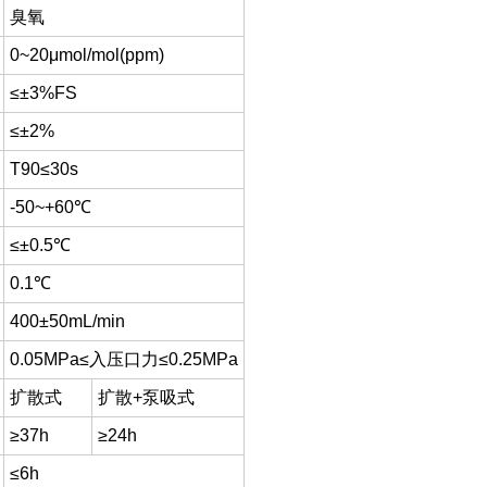
臭氧
0~20μmol/mol(ppm)
≤±3%FS
≤±2%
T90≤30s
-50~+60℃
≤±0.5℃
0.1℃
400±50mL/min
0.05MPa≤入压口力≤0.25MPa
扩散式
扩散+泵吸式
≥37h
≥24h
≤6h