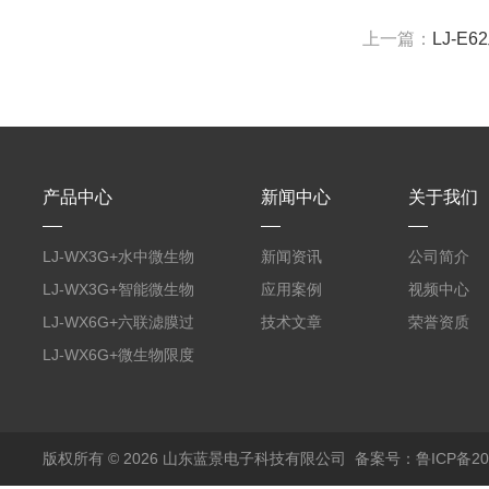
上一篇：
LJ-E
产品中心
新闻中心
关于我们
LJ-WX3G+水中微生物
新闻资讯
公司简介
膜过滤装置
LJ-WX3G+智能微生物
应用案例
视频中心
限度仪
LJ-WX6G+六联滤膜过
技术文章
荣誉资质
滤器
LJ-WX6G+微生物限度
仪
版权所有 © 2026 山东蓝景电子科技有限公司
备案号：鲁ICP备200