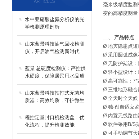
ARTICLES
毫米级精度监测
变的高精度测量
水中亚硝酸盐氮分析仪的光
学检测原理剖析
二、
产品特点
山东蓝景科技油气回收检测
Ø 地灾隐患点
仪，开启油气检测新时代
Ø 采用圆弧成
Ø 无防护架设：
蓝景 总硬度检测仪：严控供
Ø 轻小型设计：
水硬度，保障居民用水品质
Ø 高可靠性：7
Ø 三维地形融
山东蓝景科技拍打式无菌均
Ø 全天时全天
质器：高效均质，守护微生
Ø 独-创自适
物分析
Ø 内置无线路
程控定量封口机检测盘：优
Ø 软件采用B/
化流程，提升检测效能
Ø 可手动调节