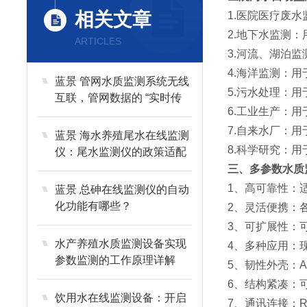
相关文章
1.医院医疗废
2.地下水监测
ARTICLES
3.河流、湖泊
4.海洋监测：
蓝景 管网水质监测系统无线
5.污水处理：
互联，管网数据的 “实时传
6.工业生产：
递员”
7.自来水厂：
蓝景 海水养殖尾水在线监测
8.科学研究：
仪：尾水监测仪的政策适配
力
三、多参数水质
1、高可靠性：
蓝景 总砷在线监测仪的自动
化功能有哪些？
2、灵活便携：
3、可扩展性：
水产养殖水质监测设备实现
4、多种应用：
参数监测的工作原理详解
5、韧性外壳：
6、结构紧凑：
饮用水在线监测设备：开启
7、通讯连接：R