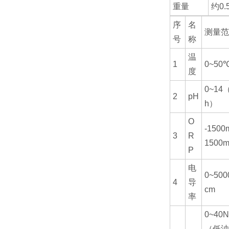
重量
约0.
序
名
测量
号
称
温
1
0~50
度
0~14
2
pH
h）
O
-1500
3
R
1500m
P
电
0~500
4
导
cm
率
0~40
（低