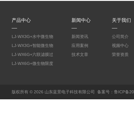
产品中心
新闻中心
关于我们
LJ-WX3G+水中微生物
新闻资讯
公司简介
膜过滤装置
LJ-WX3G+智能微生物
应用案例
视频中心
限度仪
LJ-WX6G+六联滤膜过
技术文章
荣誉资质
滤器
LJ-WX6G+微生物限度
仪
版权所有 © 2026 山东蓝景电子科技有限公司
备案号：鲁ICP备200