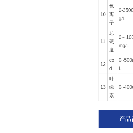
氯
0-350
10
离
g/L
子
总
0～100
11
硬
mg/L
度
co
0~500
12
d
L
叶
13
绿
0~400
素
产品