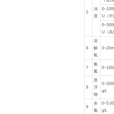
浊
0~100
5
度
U（中
0~300
U（高
溶
6
解
0~20m
氧
氨
7
0~100
氮
悬
0~20
8
浮
g/L
物
余
0~5.0
9
氯
g/L