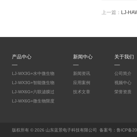
上一篇：
LJ-
产品中心
新闻中心
关于我们
LJ-WX3G+水中微生物
新闻资讯
公司简介
膜过滤装置
LJ-WX3G+智能微生物
应用案例
视频中心
限度仪
LJ-WX6G+六联滤膜过
技术文章
荣誉资质
滤器
LJ-WX6G+微生物限度
仪
版权所有 © 2026 山东蓝景电子科技有限公司
备案号：鲁ICP备200