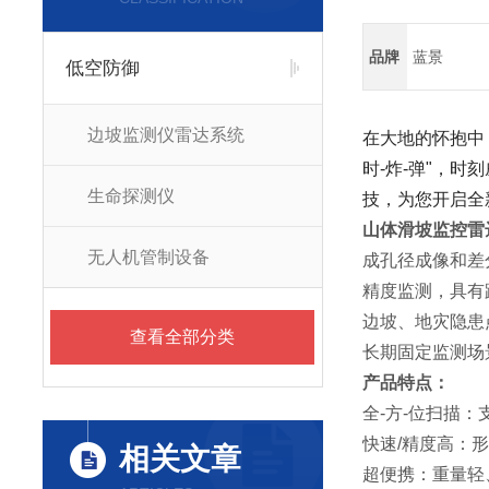
品牌
蓝景
低空防御
边坡监测仪雷达系统
在大地的怀抱中
时-炸-弹"，
生命探测仪
技，为您开启全
山体滑坡监控雷
无人机管制设备
成孔径成像和差
精度监测，具有
边坡、地灾隐患
查看全部分类
长期固定监测场
产品特点：
全-方-位扫描：
快速/精度高：
相关文章
超便携：重量轻