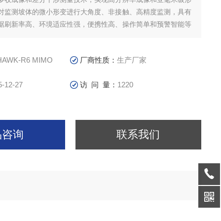
对监测坡体的微小形变进行大角度、非接触、高精度监测，具有
据刷新率高、环境适应性强，便携性高、操作简单和预警智能等
高陡边坡、公/铁路边坡、地灾隐患点、尾矿库（坝）、露天矿
地灾应急救援等监测场景，尤
HAWK-R6 MIMO
厂商性质：
生产厂家
5-12-27
访 问 量：
1220
品咨询
联系我们