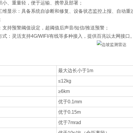
积小、重量轻，便于运输、携带及部署；
三维显示：具备系统自诊断和修复、设备状态监控上报、自动重
；
：支持预警阈值设定，超阈值后声音/短信/推送预警；
式：灵活支持4G/WIFI/有线等多种接入，提供百兆以太网接口
最大边长小于1m
≤12kg
≥6km
优于0.1mm
优于0.15m
优于7mrad
优于10s/次（全距离段）