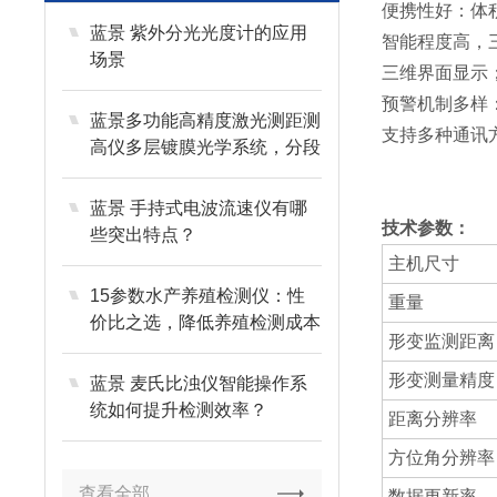
便携性好：体
蓝景 紫外分光光度计的应用
智能程度高，
场景
三维界面显示
预警机制多样
蓝景多功能高精度激光测距测
支持多种通讯方
高仪多层镀膜光学系统，分段
式精准测距
蓝景 手持式电波流速仪有哪
技术参数：
些突出特点？
主机尺寸
15参数水产养殖检测仪：性
重量
价比之选，降低养殖检测成本
形变监测距离
形变测量精度
蓝景 麦氏比浊仪智能操作系
统如何提升检测效率？
距离分辨率
方位角分辨率
查看全部
数据更新率