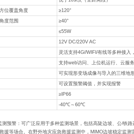
方位覆盖角度
≥120°
角度范围
≥40°
≤55W
12V DC/220V AC
灵活支持4G//WIFI/有线等多种
支持web访问、上位机运行、云服
可实现形变场成像与导入的三维地
可设置预警阈值，并实现报警
≥IP66
-40℃～60℃
监测预警：可广泛应用于多种监测场景，包括高陡边坡、公/铁
救援等场合。在野外地灾应急救援监测中，MIMO边坡稳定监