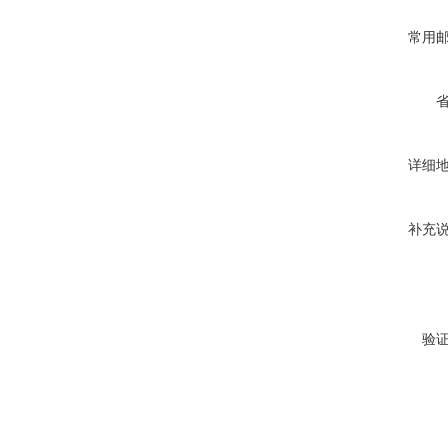
常用
详细
补充
验