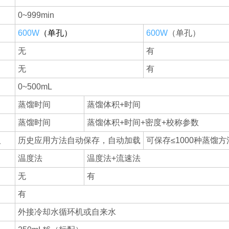
0~999min
600W
（单孔）
600W
（单孔）
无
有
无
有
0~500mL
蒸馏时间
蒸馏体积+时间
蒸馏时间
蒸馏体积+时间+密度+校称参数
取
历史应用方法自动保存，自动加载
可保存≤1000种蒸馏
温度法
温度法+流速法
无
有
有
外接冷却水循环机或自来水