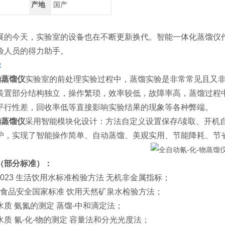
产地
国产
展的今天，实验室的设备也在不断更新换代。智能一体化蒸馏仪
验人员的得力助手。
：
物蒸馏仪
实验室的前处理实验过程中，蒸馏实验是非常常见且又
装置部分结构独立，操作繁琐，效率较低，故障率高，蒸馏过程
平行性差，回收率低等直接影响实验结果的现象等各种弊端。
物蒸馏仪
采用智能模块化设计：方法自定义设置保存/读取、开机
护，实现了智能操作简单、自动蒸馏、美观实用、节能降耗、节
（部分标准）：
0.5-2023 生活饮用水标准检验方法 无机非金属指标；
2016食品安全国家标准 饮用天然矿泉水检验方法；
009 水质 氨氮的测定 蒸馏-中和滴定法；
009 水质 氰-化-物的测定 容量法和分光光度法；