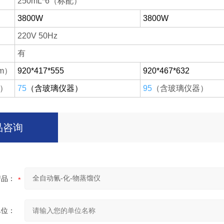
250mL*6（标配）
3800W
3800W
220V 50Hz
有
m）
920*417*555
920*467*632
g）
75
（含玻璃仪器）
95
（含玻璃仪器）
品咨询
产品：
单位：