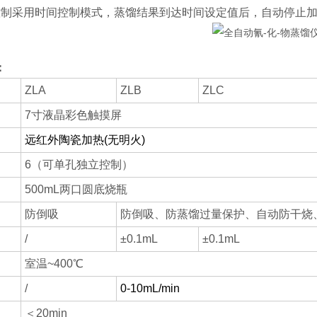
控制采用时间控制模式，蒸馏结果到达时间设定值后，自动停止
：
ZLA
ZLB
ZLC
7寸液晶彩色触摸屏
远红外陶瓷加热(无明火)
6（可单孔独立控制）
500mL两口圆底烧瓶
防倒吸
防倒吸、防蒸馏过量保护、自动防干烧
/
±0.1mL
±0.1mL
室温~400℃
/
0-10mL/min
＜20min