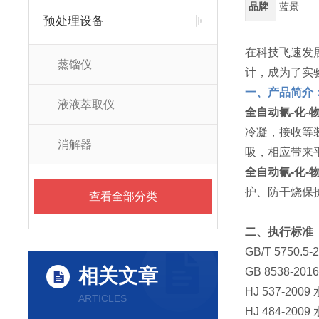
品牌
蓝景
预处理设备
在科技飞速发
蒸馏仪
计，成为了实
一、产品简介
液液萃取仪
全自动氰-化-
冷凝，接收等
消解器
吸，相应带来
全自动氰-化-
护、防干烧保
查看全部分类
二、执行标准
GB/T 575
相关文章
GB 8538-
HJ 537-2
ARTICLES
HJ 484-2