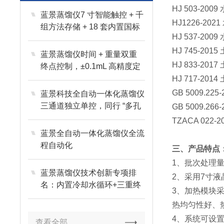
HJ 503-2
蓝景蒸馏仪7 寸智能触控 + 千
HJ1226-2
组方法存储 + 18 套内置国标
HJ 537-2
HJ 745-20
蓝景蒸馏仪时间 + 重量双重
HJ 833-2
终点控制，±0.1mL 高精度定
量
HJ 717-20
GB 5009.
蓝景科技全自动一体化蒸馏仪
三通道独立单控，同行 “多孔
GB 5009.
同控” 根本比不了
TZACA 02
蓝景全自动一体化蒸馏仪全流
程自动化
三、产品特点
1、批次处理
蓝景蒸馏仪技术创新专项排
2、采用7寸
名：内置冷却水循环+三重终
3、
加热模块
点控制定义行业新标准
热均匀性好、
4、系统可设
查看全部