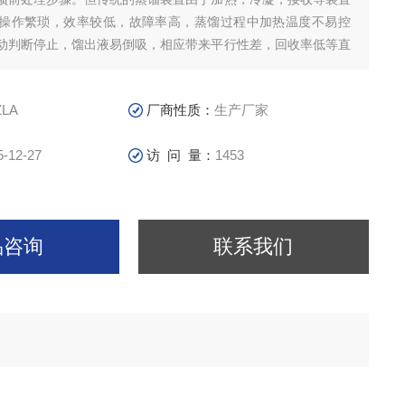
操作繁琐，效率较低，故障率高，蒸馏过程中加热温度不易控
动判断停止，馏出液易倒吸，相应带来平行性差，回收率低等直
的现象等各种弊端。
ZLA
厂商性质：
生产厂家
5-12-27
访 问 量：
1453
品咨询
联系我们