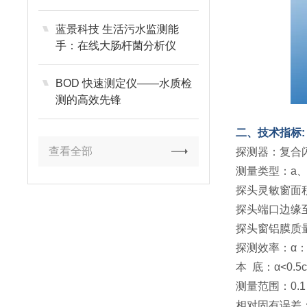
蓝景科技 生活污水监测能
手：在线大肠杆菌分析仪
BOD 快速测定仪——水质检
测的高效先锋
二、技术指标:
查看全部
探测器：复合闪烁
测量类型：a、β
探头灵敏窗面积：
探头端口边缘
探头窗铝膜质量厚
探测效率：α：≥2
本 底：α<0.5c
测量范围：0.1 ~
相对固有误差：