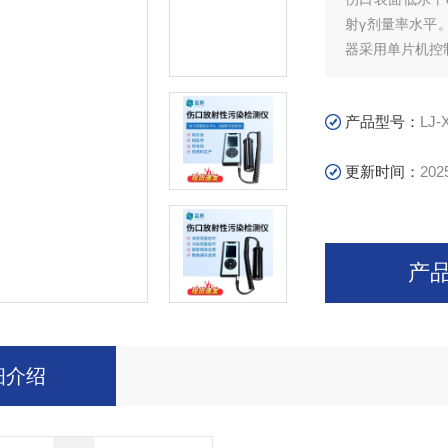
射γ剂量率水平
器采用单片机控
设备可用于核应
域。仪器控制功
产品型号：
LJ-
更新时间：
202
产
细介绍