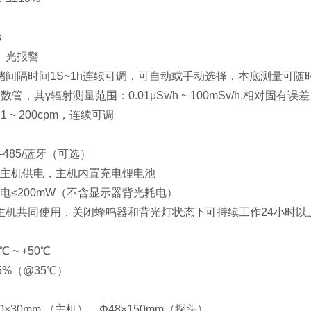
s
、光报警
间隔时间1S~1h连续可调，可自动或手动选择，本底测量可随时
管，其γ辐射测量范围：0.01μSv/h ~ 100mSv/h,相对固有误差
 ~ 200cpm，连续可调
485/蓝牙（可选）
由主机供电，主机内置充电锂电池
电≤200mW（不含显示器背光耗电）
主机共同使用，关闭蜂鸣器和背光灯状态下可持续工作24小时以
 ~ +50℃
5%（@35℃）
80×30mm （主机）、Φ48×150mm（探头）