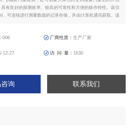
。具有良好的探测效率、较高的可靠性和方便的操作特性。该仪
制，可连续进行测量数据的记录存储，并由计算机通讯获取。该
急、核医学、核电站、核燃料生产、运输、储存和商检等诸多领
能具有：本底测量定时选择、污
X-006
厂商性质：
生产厂家
5-12-27
访 问 量：
1630
品咨询
联系我们