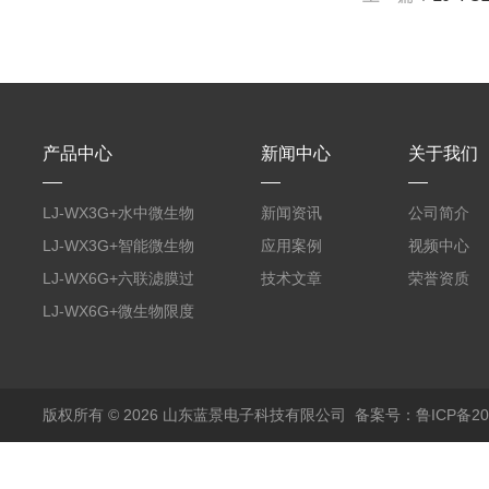
产品中心
新闻中心
关于我们
LJ-WX3G+水中微生物
新闻资讯
公司简介
膜过滤装置
LJ-WX3G+智能微生物
应用案例
视频中心
限度仪
LJ-WX6G+六联滤膜过
技术文章
荣誉资质
滤器
LJ-WX6G+微生物限度
仪
版权所有 © 2026 山东蓝景电子科技有限公司
备案号：鲁ICP备200