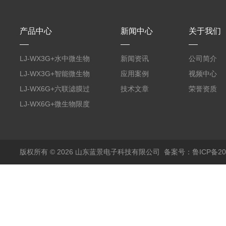
产品中心
新闻中心
关于我们
LJ-WX3G+水中微生物
新闻资讯
公司简介
膜过滤装置
LJ-WX3G+智能微生物
应用案例
视频中心
限度仪
LJ-WX6G+六联滤膜过
技术文章
荣誉资质
滤器
LJ-WX6G+微生物限度
仪
版权所有 © 2026 山东蓝景电子科技有限公司
备案号：鲁ICP备200